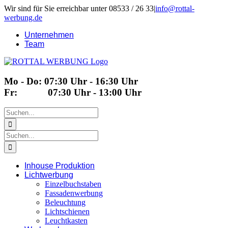
Zum
Wir sind für Sie erreichbar unter 08533 / 26 33
|
info@rottal-
Inhalt
werbung.de
springen
Unternehmen
Team
Mo - Do: 07:30 Uhr - 16:30 Uhr
Fr: 07:30 Uhr - 13:00 Uhr
Suche
nach:
Suche
nach:
Inhouse Produktion
Lichtwerbung
Einzelbuchstaben
Fassadenwerbung
Beleuchtung
Lichtschienen
Leuchtkasten