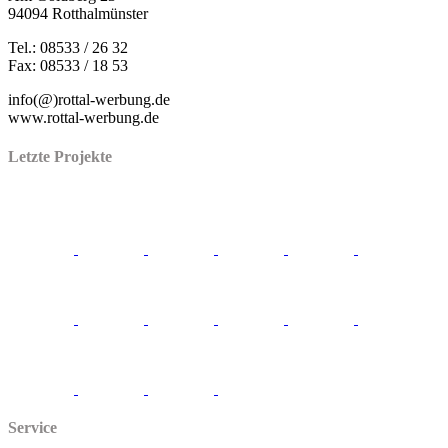
94094 Rotthalmünster
Tel.: 08533 / 26 32
Fax: 08533 / 18 53
info(@)rottal-werbung.de
www.rottal-werbung.de
Letzte Projekte
Service