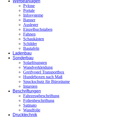
Werbeanlagen
Pylone
Portale
Infosysteme
Banner
Ausleger
Einzelbuchstaben
Fahnen
Schaukästen
Schilder
Bautafeln
Ladenbau
Sonderbau
Solarlösungen
Wandverkleidung
Greifvogel Transportbox
Hundeboxen nach Maß
Spuckschutz für Büroräume
Intarsien
Beschriftungen
Fahrzeugbeschriftung
Folienbeschriftung
Satinato
Wandfolie
Drucktechnik