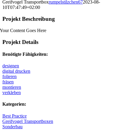
Greifvogel Transportbox
rumpelstilzchen67
2023-08-
10T07:47:49+02:00
Projekt Beschreibung
Your Content Goes Here
Projekt Details
Benötigte Fähigkeiten:
designen
digital drucken
folieren
fräsen
montieren
verkleben
Kategorien:
Best Practice
Greifvogel Transportboxen
Sonderbau