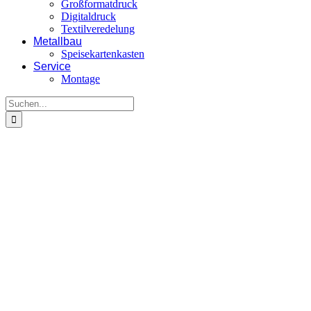
Großformatdruck
Digitaldruck
Textilveredelung
Metallbau
Speisekartenkasten
Service
Montage
Suche
nach:
View
Larger
Image