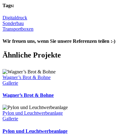
Tags:
Digitaldruck
Sonderbau
Transportboxen
Wir freuen uns, wenn Sie unsere Referenzen teilen :-)
Facebook
X
LinkedIn
WhatsApp
Pinterest
E-
Ähnliche Projekte
Mail
Wagner’s Brot & Bohne
Gallerie
Wagner’s Brot & Bohne
Pylon und Leuchtwerbeanlage
Gallerie
Pylon und Leuchtwerbeanlage