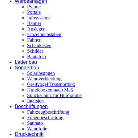
Werbeanlagen
Pylone
Portale
Infosysteme
Banner
Ausleger
Einzelbuchstaben
Fahnen
Schaukästen
Schilder
Bautafeln
Ladenbau
Sonderbau
Solarlösungen
Wandverkleidung
Greifvogel Transportbox
Hundeboxen nach Maß
Spuckschutz für Büroräume
Intarsien
Beschriftungen
Fahrzeugbeschriftung
Folienbeschriftung
Satinato
Wandfolie
Drucktechnik