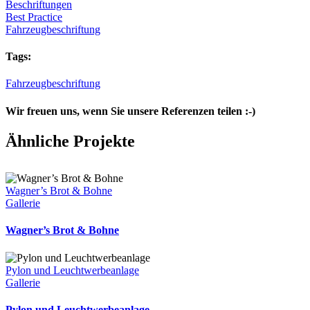
Beschriftungen
Best Practice
Fahrzeugbeschriftung
Tags:
Fahrzeugbeschriftung
Wir freuen uns, wenn Sie unsere Referenzen teilen :-)
Facebook
X
LinkedIn
WhatsApp
Pinterest
E-
Ähnliche Projekte
Mail
Wagner’s Brot & Bohne
Gallerie
Wagner’s Brot & Bohne
Pylon und Leuchtwerbeanlage
Gallerie
Pylon und Leuchtwerbeanlage