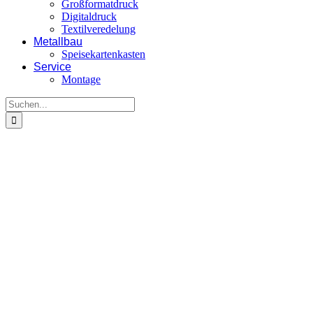
Großformatdruck
Digitaldruck
Textilveredelung
Metallbau
Speisekartenkasten
Service
Montage
Suche
nach:
View
Larger
Image