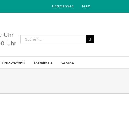
Unternehmen
Team
0 Uhr
Suche
0 Uhr
nach:
Drucktechnik
Metallbau
Service