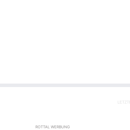
tbox
boxen
Sonderbau
LETZT
ROTTAL WERBUNG