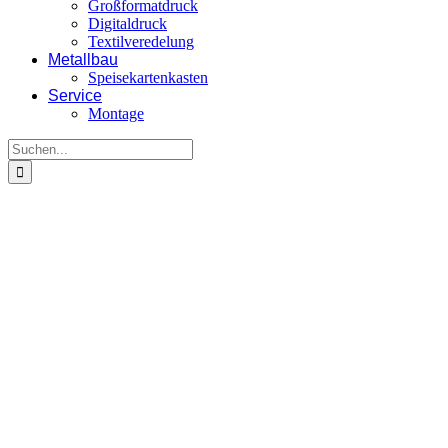
Großformatdruck
Digitaldruck
Textilveredelung
Metallbau
Speisekartenkasten
Service
Montage
Suche
nach:
View
Larger
Image