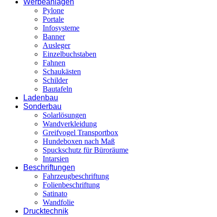
Werbeanlagen
Pylone
Portale
Infosysteme
Banner
Ausleger
Einzelbuchstaben
Fahnen
Schaukästen
Schilder
Bautafeln
Ladenbau
Sonderbau
Solarlösungen
Wandverkleidung
Greifvogel Transportbox
Hundeboxen nach Maß
Spuckschutz für Büroräume
Intarsien
Beschriftungen
Fahrzeugbeschriftung
Folienbeschriftung
Satinato
Wandfolie
Drucktechnik