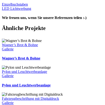
Einzelbuchstaben
LED Lichtwerbung
Wir freuen uns, wenn Sie unsere Referenzen teilen :-)
Facebook
X
LinkedIn
WhatsApp
Pinterest
E-
Ähnliche Projekte
Mail
Wagner’s Brot & Bohne
Gallerie
Wagner’s Brot & Bohne
Pylon und Leuchtwerbeanlage
Gallerie
Pylon und Leuchtwerbeanlage
Fahrzeugbeschriftung mit Digitaldruck
Gallerie